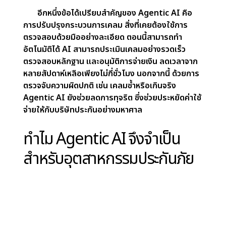
ด้วยความสามารถในการตัดสินใจขั้นสูงและการใช้ข้อ
มูลเรียลไทม์เพื่อปรับปรุงกระบวนการต่าง ๆ แตกต่าง
จากวิธีการดั้งเดิมที่พึ่งพาข้อมูลย้อนหลังและโมเดล
แบบคงที่ Agentic AI สามารถดึงข้อมูลเชิงลึกจาก
แหล่งข้อมูลแบบ Dynamic เช่น อุปกรณ์ IoT,
เทคโนโลยีสวมใส่, ภาพถ่ายดาวเทียม และโซเชียลมีเดีย
ช่วยให้บริษัทประกันภัยเข้าใจพฤติกรรมลูกค้า ความ
เสี่ยงจากสิ่งแวดล้อม และปัจจัยสำคัญอื่น ๆ ได้ดียิ่งขึ้น
ตัวอย่างเช่น ระบบ Telemetric สามารถติดตามรูป
แบบการขับขี่เพื่อคำนวณเบี้ยประกันรถยนต์ที่เป็นธรรม
ขณะที่เครื่องติดตามสุขภาพให้ข้อมูลเฉพาะบุคคล
สำหรับการสร้างกรมธรรม์ประกันชีวิตแบบปรับตาม
ลูกค้า
อีกหนึ่งข้อได้เปรียบสำคัญของ Agentic AI คือ
การปรับปรุงกระบวนการเคลม
สิ่งที่เคยต้องใช้การ
ตรวจสอบด้วยมืออย่างละเอียด ตอนนี้สามารถทำ