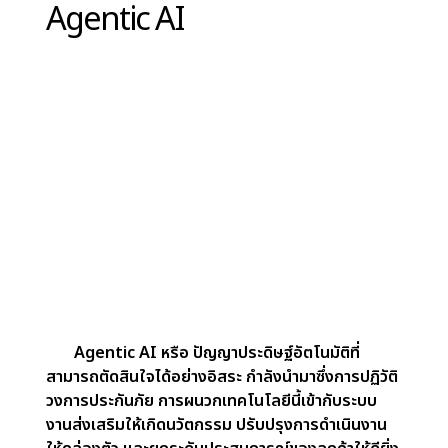
การอนุมัติประกันแบบ Dynamic:
การอนุมัติประกัน
แบบดั้งเดิมใช้ข้อมูลคงที่ แต่ Agentic AI สามารถ
วิเคราะห์ข้อมูลใหม่ ๆ อย่างต่อเนื่อง ทำให้สามารถปรับ
นโยบายได้ทันทีตามสถานการณ์ เช่น สุขภาพของผู้ถือ
กรมธรรม์ดีขึ้น เบี้ยประกันชีวิตก็อาจลดลง บ้านติดตั้ง
ระบบความปลอดภัยเพิ่ม เบี้ยบ้านอาจปรับตาม ระบบ
ไดนามิกนี้ทำให้กรมธรรม์ยังคงเหมาะสมและแม่นยำ
การปรับปรุงประสบการณ์ลูกค้า:
ลูกค้าสมัยใหม่คาด
หวังบริการที่ตอบสนองและปรับตามความต้องการ
Agentic AI ช่วยให้ประสบการณ์ลูกค้าดีขึ้นด้วยการใช้
แชทบอทและผู้ช่วยเสมือน ให้การสนับสนุนทันที ช่วย
เรื่องการเปลี่ยนแปลงกรมธรรม์ การ Claim หรือคำ
แนะนำผลิตภัณฑ์ตลอดเวลา การปรับแต่งนี้ช่วยสร้าง
ความสัมพันธ์ที่แน่นแฟ้นและความจงรักภักดีของลูกค้า
การวิเคราะห์เชิงคาดการณ์สำหรับการตัดสินใจเชิงกล