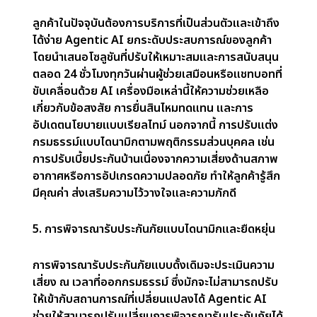
(Machine Learning) เพื่อเพิ่มความแม่นยำ
ประสิทธิภาพ และความพึงพอใจของลูกค้า นี่คือ
ประโยชน์หลักที่เทคโนโลยีนี้มอบให้แก่ภาคส่วนนี้
1. การประเมินความเสี่ยงที่แม่นยำยิ่งขึ้น
การประเมินความเสี่ยงแบบดั้งเดิมมักอาศัยข้อมูลย้อน
หลังและโมเดลทั่วไป ซึ่งอาจไม่สะท้อนสถานการณ์ของ
แต่ละบุคคลได้อย่างถูกต้อง Agentic AI ใช้ข้อมูลเรี
ยลไทม์จากอุปกรณ์ IoT รูปแบบพฤติกรรมส่วนบุคคล
และปัจจัยด้านสิ่งแวดล้อม เพื่อให้การประเมินความ
เสี่ยงที่แม่นยำกว่า ซึ่งช่วยให้บริษัทประกันสามารถสร้าง
กรมธรรม์เฉพาะบุคคลได้ เช่น การให้รางวัลแก่ผู้ขับขี่ที่
ปลอดภัยด้วยเบี้ยประกันที่ต่ำลง หรือการกำหนดราคาที่
ถูกต้องสำหรับบุคคลที่มีความเสี่ยงสูง ด้วยการปรับการ
ประเมินความเสี่ยงให้เข้ากับสถานการณ์เฉพาะ บริษัท