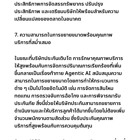
ประสิทธิภาพและความพึงพอใจของลูกค้า ในขณะ
เดียวกันก็ช่วยให้บริษัทประกันจัดการปริมาณการเรียก
ร้องที่เพิ่มขึ้นได้โดยไม่ต้องเพิ่มจำนวนพนักงาน
3. การป้องกันการฉ้อโกงเชิงรุก
การฉ้อโกงประกันภัยเป็นปัญหาที่ต้องเสียค่าใช้จ่ายสูง
ซึ่งวิธีการแบบดั้งเดิมมักจะจัดการช้าเกินไปใน
กระบวนการ Agentic AI ใช้การวิเคราะห์แบบเรียลไทม์
การจดจำรูปแบบ และการสร้างแบบจำลองเชิง
พยากรณ์ เพื่อระบุกิจกรรมการฉ้อโกงที่กำลังเกิดขึ้น
สามารถตรวจจับสัญญาณอันตราย เช่น การเรียกร้อง
ซ้ำสำหรับเหตุการณ์ที่คล้ายกัน หรือความไม่สอดคล้อง
กันในข้อมูลที่ยื่นมา โดยการป้องกันการฉ้อโกงตั้งแต่
เนิ่น ๆ บริษัทประกันจะประหยัดเวลา ลดความสูญเสีย
ทางการเงิน และรักษาความสมบูรณ์ในการดำเนินงาน