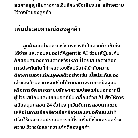
ทำให้เกิดความล่าช้าAgentic AI จะทำให้เวิร์กโฟลว์
ทั้งหมดโดยอัตโนมัติ ตั้งแต่การตรวจสอบการอ้างสิทธิ์
ไปจนถึงการอนุญาตการจ่ายเงินวิเคราะห์ข้อมูลได้อย่าง
รวดเร็ว ตรวจจับความไม่สอดคล้องกัน และอนุมัติการ
อ้างสิทธิ์ที่ถูกต้องตามกฎหมายเกือบทันทีการลดเวลาใน
การแก้ไขปัญหาอย่างมีนัยสำคัญ ผู้ประกันภัยสามารถ
เพิ่มความพึงพอใจของลูกค้าในขณะที่จัดการปริมาณ
การเคลมที่สูงขึ้นโดยไม่ทำให้คุณภาพการบริการลดลง
การตรวจจับและป้องกันการฉ้อโกง
การฉ้อโกงประกันภัยก่อให้เกิดความท้าทายที่สำคัญ
ซึ่งทำให้อุตสาหกรรมมีค่าใช้จ่ายหลายพันล้านรายต่อปี
วิธีการตรวจจับการฉ้อโกงแบบดั้งเดิมมักจะระบุปัญหา
สายเกินไปในกระบวนการAgentic AI ใช้การจดจำรูป
แบบขั้นสูงและการวิเคราะห์เชิงคาดการณ์เพื่อสังเกต