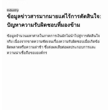
ได้อยู่ที่การเห็นทุกอย่าง แต่เป็นการทำความเข้าใจและจัดการก
ความไม่แน่นอนที่อาจเกิดขึ้น
15/04/2026
Industry
เมื่อข้อมูลท่วมท้นแต่ขาดความเข้าใจ:
ความเสี่ยงที่ซ่อนเร้นในธุรกิจผลิต