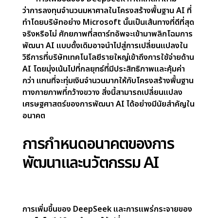
บรรลุผลลัพธ์ AI ที่ทรงพลัง ซึ่งอาจลดความจำเป็นใน
การใช้จ่ายด้านทุนจำนวนมหาศาล
ผลตอบแทนที่ลดลง:
หาก DeepSeek และสตาร์ทอัพที่
คล้ายกันสามารถจัดหาโมเดล AI ที่คล้ายกันหรือเหนือกว่า
โดยไม่ต้องมีการลงทุนในฮาร์ดแวร์ในระดับเดียวกัน ROI
สำหรับการลงทุนโครงสร้างพื้นฐาน AI ขนาดใหญ่ของ
บริษัทขนาดใหญ่อาจต่ำกว่าที่คาดการณ์ไว้ การเปลี่ยนแปลง
ทางเศรษฐศาสตร์ของการพัฒนา AI นี้อาจนำไปสู่การที่
บริษัทต่าง ๆ ต้องทบทวนกลยุทธ์ AI ระยะยาวของพวกเขา
บริษัทเทคโนโลยีรายใหญ่อาจถูกบังคับให้ประเมินการใช้จ่าย
ในโครงสร้างพื้นฐาน AI ใหม่ และสำรวจตัวเลือกที่คุ้มค่า
กว่าซึ่งสอดคล้องกับการเปลี่ยนแปลงของตลาด
3. การเปลี่ยนแปลงที่อาจเกิดขึ้นในเศรษฐศาสตร์การ
พัฒนา AI
การเข้าสู่ตลาดของ DeepSeek ส่งสัญญาณถึง