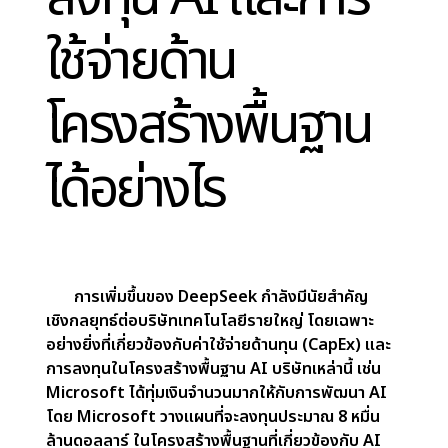
DeepSeek
สตาร์ทอัพ AI จากจีน เปิดตัวโมเดล
AI ล้ำสมัยที่
แข่งขันโดยตรง
กับเทคโนโลยีของบริษัท
ยักษ์ใหญ่อย่าง
NVIDIA
ซึ่งเป็นผู้นำด้าน GPU สำหรับ
งาน AI มายาวนาน
การแข่งขันครั้งนี้ส่งผลกระทบอย่างรุนแรงต่อตลาด
หุ้น:
ราคาหุ้น NVIDIA ร่วงลง 17%
ทำให้สูญเสียมูลค่าตลาด
ไปหลายพันล้านดอลลาร์
บริษัทเทคโนโลยีอื่น ๆ ที่พึ่งพา NVIDIA เช่น
Broadcom
ก็ได้รับผลกระทบด้วย
โดยรวม ภาคเทคโนโลยีสูญเสียมูลค่าตลาดรวมกันถึง
1
ล้านล้านดอลลาร์
การเข้ามาของ DeepSeek แสดงให้เห็นว่าผู้เล่นใหม่
สามารถ
ท้าทายการผูกขาด
ของบริษัทยักษ์ใหญ่ที่ก่อตั้ง
มานานได้ และตอกย้ำถึงความไม่แน่นอนของการเติบโต