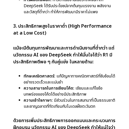
ใช้อุปกรณ์ล่าสุดที่ทรงพลังที่สุด
เข้าถึงได้ง่ายขึ้น:
ธุรกิจขนาดเล็ก นักวิจัย หรือประเทศที่มี
ทรัพยากรจำกัดสามารถเข้าถึงการใช้งานได้
2. ต้นทุนการพัฒนาที่ต่ำ (Low Development Cost)
การสร้างโมเดล R1 มีค่าใช้จ่ายเพียง 5 ล้านดอลลาร์
ซึ่งเป็นส่วนเล็ก ๆ—ประมาณ 1 ใน 30 ส่วน—ของค่าใช้
จ่ายในการพัฒนาโมเดลที่คล้ายกันในสหรัฐฯ สิ่งนี้เป็น
ไปได้ด้วย
นวัตกรรม AI ของ DeepSeek
ซึ่งมุ่งเน้นไป
ที่:
การออกแบบที่มีประสิทธิภาพ:
AI ใช้ทรัพยากรน้อยลงใน
ระหว่างการฝึกอบรม ประหยัดเวลาและเงิน
วิธีการฝึกอบรมที่ชาญฉลาด:
เทคนิคต่าง ๆ เช่น การ
เรียนรู้แบบเสริมกำลัง (Reinforcement Learning)
และการฝึกอบรมแบบหลายขั้นตอน (Multi-stage