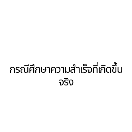
ได้รับผลลัพธ์ที่แข็งแกร่ง สิ่งนี้สามารถส่งเสริมให้
บริษัท AI มุ่งเน้นไปที่การสร้างโมเดลที่ประหยัด
พลังงาน ซึ่งทั้งทรงพลังและยั่งยืน
6. การทำงานร่วมกันระหว่างบริษัทขนาดใหญ่และขนาด
เล็ก (Collaborations Between Big and Small
Companies)
แทนที่จะพึ่งพาทรัพยากรของตนเองเพียงอย่าง
เดียว บริษัทเทคโนโลยีขนาดใหญ่อาจเริ่มร่วมมือกับ
สตาร์ทอัพขนาดเล็ก เช่น DeepSeek การเป็นพันธมิตร
เหล่านี้จะช่วยให้ทั้งบริษัทขนาดใหญ่และขนาดเล็กได้รับ
ประโยชน์จากจุดแข็งของกันและกัน โดยการทำงานร่วม
กัน พวกเขาสามารถสร้างระบบนิเวศ AI ที่มีความหลาก
หลายและสร้างสรรค์มากขึ้น โดยที่ทั้งผู้เล่นรายใหญ่
และนักสร้างสรรค์นวัตกรรมรายเล็กมีส่วนร่วมในการ
พัฒนาใหม่ ๆ