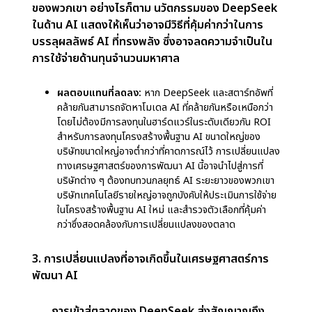
1. ค่าใช้จ่ายด้านทุน (CapEx) ภายใต้การตรวจสอบ
อย่างละเอียด
CapEx หมายถึงเงินที่บริษัทใช้ไปกับการซื้อหรืออัป
เกรดสินทรัพย์ทางกายภาพ เช่น ศูนย์ข้อมูล ฮาร์ดแวร์
และโครงสร้างพื้นฐาน AI สำหรับบริษัทเทคโนโลยีราย
ใหญ่ สิ่งนี้มักเกี่ยวข้องกับการสร้างสิ่งอำนวยความ
สะดวกที่ล้ำสมัยเพื่อสนับสนุนการวิจัยและพัฒนา AI
การลงทุน 8 หมื่นล้านดอลลาร์ของ Microsoft เป็น
ความมุ่งมั่นครั้งใหญ่ในการพัฒนาโครงสร้างพื้นฐานที่
จำเป็นสำหรับ AI เช่น GPU ที่ทรงพลัง ฮาร์ดแวร์พิเศษ
และศูนย์ข้อมูลที่จำเป็นสำหรับการฝึกโมเดล AI ที่ซับ
ซ้อน
ความคุ้มค่าของการลงทุน:
อย่างไรก็ตาม เมื่อผู้เล่นราย
ใหม่ เช่น DeepSeek นำเสนอโมเดล AI ที่สามารถแข่งขัน
ได้และคุ้มค่า บริษัทต่าง ๆ ก็เริ่มตั้งคำถามว่าการลงทุน