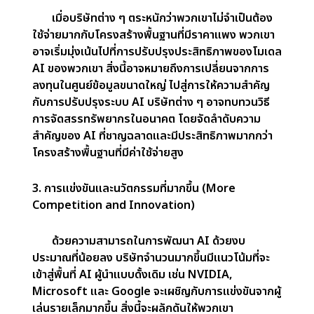
การเพิ่มขึ้นของ DeepSeek ทำให้เกิดคำถาม
ว่าการลงทุนจำนวนมหาศาลในโครงสร้างพื้นฐาน AI ที่
ทำโดยบริษัทอย่าง Microsoft นั้นเป็นเส้นทางที่ดีที่สุด
จริงหรือไม่ ศักยภาพที่สตาร์ทอัพจะเข้ามาพลิกโฉมการ
พัฒนา AI แบบดั้งเดิมอาจนำไปสู่การเปลี่ยนแปลงใน
วิธีการที่บริษัทเทคโนโลยีรายใหญ่เข้าถึงการใช้จ่ายด้าน
AI โดยมุ่งเน้นไปที่กลยุทธ์ที่มีประสิทธิภาพและคุ้มค่า
กว่า แทนที่จะทุ่มเงินจำนวนมากให้กับโครงสร้างพื้นฐาน
ทางกายภาพที่กว้างขวาง สิ่งนี้สามารถเปลี่ยนแปลง
เศรษฐศาสตร์ของการพัฒนา AI ได้อย่างมีนัยสำคัญใน
อนาคต
การกำหนดอนาคตของการ
พัฒนาและนวัตกรรม AI