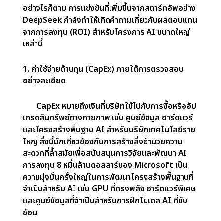
ในตลาด AI แม้ว่าจะมีศักยภาพมหาศาลก็ตาม
DeepSeek กำลัง
ท้าทายกลยุทธ์การ
ลงทุน AI และการ
ใช้จ่ายด้าน
โครงสร้างพื้นฐาน