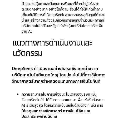
DeepSeek เป็นสตาร์ทอัพ AI สัญชาติจีน ก่อตั้ง
โดย Liang Wenfeng ในเมืองหางโจวในปี 2023 ได้
สร้างชื่อเสียงอย่างรวดเร็วในฐานะผู้เล่นหลักในตลาด
AI ทั่วโลก บริษัทเป็นที่รู้จักกันดีที่สุดจากโมเดล AI ที่
เป็นนวัตกรรม โดยเฉพาะอย่างยิ่ง
R1 chatbot
ซึ่ง
สามารถแข่งขันกับระบบชั้นนำฝั่งตะวันตก เช่น
ChatGPT และ Google Bard
ความคุ้มค่าและต้นทุน:
โมเดล R1 ได้รับการยอมรับใน
ด้านความคุ้มค่าและต้นทุนการพัฒนาที่ต่ำกว่าคู่แข่งจาก
ตะวันตกอย่างมาก อย่างไรก็ตาม สิ่งนี้ได้ก่อให้เกิดคำถาม
เกี่ยวกับวิธีการที่ DeepSeek สามารถบรรลุต้นทุนที่ต่ำเช่น
นี้ และสร้างความกังวลเกี่ยวกับการลงทุนจำนวนมหาศาลที่
บริษัทเทคโนโลยีในสหรัฐฯ กำลังทุ่มเทให้กับโครงสร้างพื้น
ฐาน AI