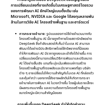
CapEx จำนวนมหาศาลของตนนั้นสมเหตุสมผลหรือไม่
หากสตาร์ทอัพอย่าง DeepSeek สามารถให้ผลลัพธ์ที่
คล้ายกันหรือดีกว่าด้วยทรัพยากรที่น้อยลง ยักษ์ใหญ่ด้าน
เทคโนโลยีเหล่านี้อาจพบว่าตนเองลงทุนในฮาร์ดแวร์และ
โครงสร้างพื้นฐานมากเกินไป ซึ่งอาจไม่ให้ผลตอบแทนตาม
ที่คาดไว้ สิ่งนี้ทำให้บริษัทต่าง ๆ ต้องพิจารณาใหม่ว่าพวก
เขากำลังใช้จ่ายเงินมากเกินไปสำหรับโครงสร้างพื้นฐาน AI
โดยไม่รับประกันผลตอบแทนที่เป็นสัดส่วนในแง่ของ
ประสิทธิภาพ ส่วนแบ่งการตลาด หรือผลกำไรหรือไม่
2. ROI ของการลงทุนโครงสร้างพื้นฐาน AI ขนาดใหญ่
เนื่องจากการพัฒนา AI มีความซับซ้อนมากขึ้น
เรื่อย ๆ บริษัทต่าง ๆ เช่น Microsoft จึงได้เดิมพัน
อย่างหนักกับความสำเร็จในอนาคตของ AI เพื่อให้สม
เหตุสมผลกับการลงทุนโครงสร้างพื้นฐานขนาดใหญ่
ของพวกเขา อย่างไรก็ตาม นวัตกรรมของ DeepSeek
ในด้าน AI แสดงให้เห็นว่าอาจมีวิธีที่คุ้มค่ากว่าในการ