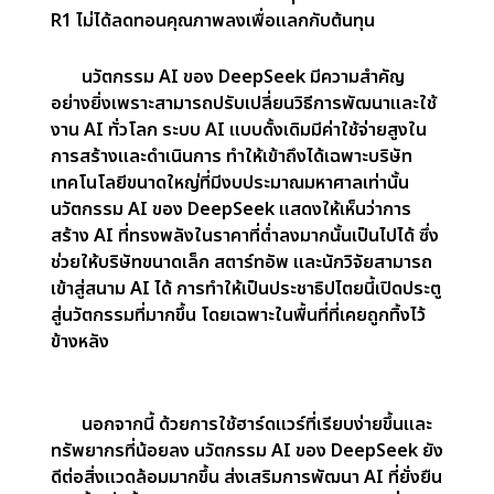
training) ช่วยให้ AI เรียนรู้ได้เร็วขึ้นโดยไม่ต้องใช้รอบ
การฝึกอบรมที่ยาวนานไม่รู้จบ
การผลิตในพื้นที่:
การดำเนินงานในประเทศจีนทำให้
DeepSeek ได้รับประโยชน์จากต้นทุนแรงงาน พลังงาน
และวัสดุที่ต่ำกว่า ทำให้การพัฒนามีราคาไม่แพง
3. ประสิทธิภาพสูงในราคาต่ำ (High Performance
at a Low Cost)
แม้จะมีต้นทุนการพัฒนาและการดำเนินงานที่ต่ำกว่า แต่
นวัตกรรม AI ของ DeepSeek
ทำให้มั่นใจได้ว่า R1 มี
ประสิทธิภาพดีพอ ๆ กับคู่แข่ง ในหลายด้าน:
ทักษะคณิตศาสตร์:
แก้ปัญหาทางคณิตศาสตร์ที่ซับซ้อนได้
อย่างรวดเร็วและแม่นยำ
ความสามารถในการเขียนโค้ด:
เขียนและแก้ไขข้อ
บกพร่องของโค้ดได้อย่างมีประสิทธิภาพ
ความเข้าใจภาษา:
มีส่วนร่วมในการสนทนาที่เป็นธรรมชาติ