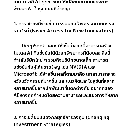
การเปลี่ยนแปลงที่อาจเกิดขึ้นในเศรษฐศาสตร์โดยรวม
ของการพัฒนา AI ยักษ์ใหญ่แบบดั้งเดิม เช่น
Microsoft, NVIDIA และ Google ได้ลงทุนหลายพัน
ล้านในการวิจัย AI โครงสร้างพื้นฐาน และฮาร์ดแวร์
การกระจายอำนาจ:
รูปแบบของการใช้จ่ายจำนวนมากกับ
โครงสร้างพื้นฐาน AI นี้อาจถูกท้าทายโดยสตาร์ทอัพอย่าง
DeepSeek ซึ่งกำลังแสดงให้เห็นว่าโมเดล AI สามารถ
พัฒนาได้อย่างมีประสิทธิภาพโดยใช้ทรัพยากรที่น้อยลง
ทำให้การพัฒนา AI มีราคาถูกลงและเข้าถึงได้ง่ายขึ้น การ
เปลี่ยนแปลงนี้สามารถเปลี่ยนวิธีการพัฒนาและปรับขนาด
AI ได้อย่างสิ้นเชิง แทนที่จะมุ่งเน้นเพียงแค่การสร้าง
โครงสร้างพื้นฐานที่ทรงพลังและมีราคาแพงที่สุด บริษัท
ต่าง ๆ อาจเปลี่ยนไปให้ความสำคัญกับโมเดล AI ที่คล่องตัว
และคุ้มค่ากว่า นอกจากนี้ยังอาจผลักดันให้เกิดการกระจา
ยอำนาจในการพัฒนา AI ในวงกว้างขึ้น โดยผู้เล่นรายเล็กจะ
มีผลกระทบมากขึ้น และความต้องการโครงสร้างพื้นฐาน
ขนาดใหญ่จะมีความสำคัญน้อยลง