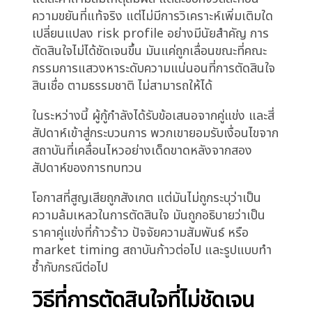
เสถียรภาพ Relationship manager จัด
โครงสร้างสินเชื่ออย่างระมัดระวัง ด้วย covenants
และการค้ำประกันที่เหมาะสม
คณะกรรมการสินเชื่อทบทวนกรณี เอกสารทั้งหมดมี
ครบ ความต้องการนโยบายทั้งหมดได้รับการปฏิบัติ
ตาม แต่แทนที่จะอนุมัติ คณะกรรมการเลื่อน การ
วิเคราะห์อุตสาหกรรมเพิ่มเติมถูกขอ ธุรกรรมที่เทียบ
ได้ถูกทบทวน ราคาถูกตั้งคำถาม ไม่ใช่เพราะมันไม่
เพียงพอ แต่เพราะคณะกรรมการต้องการความ
มั่นใจว่ามันสะท้อนสถานการณ์ downside ที่เป็นไป
ได้ทั้งหมด
สองสัปดาห์ต่อมา กรณีถูกทบทวนอีกครั้ง การ
วิเคราะห์เพิ่มเติมเสร็จสมบูรณ์แล้ว แต่คำถามใหม่
ปรากฏขึ้น ถ้าลูกค้าหลักของผู้กู้ประสบการหยุด
ชะงัก? ถ้าการเปลี่ยนแปลงกฎระเบียบกระทบภาค?