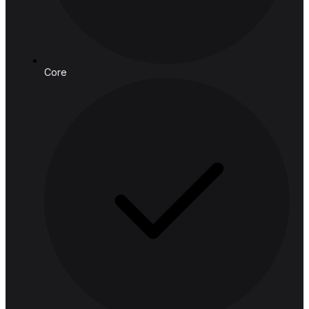
ถนนพญาไท ราชเทวี กรุงเทพมหานคร 10400