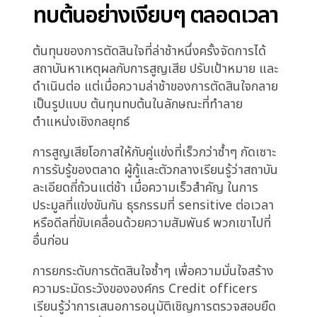
ถ้าความผันผวนของอัตราดอกเบี้ยกระทบสมมติฐาน
การ refinance?
แต่ละคำถามสมเหตุสมผล แต่ละข้อกังวลสะท้อน
ความขยันที่แท้จริง แต่ไม่มีการวิเคราะห์เพิ่มเติมใด
เปลี่ยนแปลง risk profile อย่างมีนัยสำคัญ การ
ตัดสินใจไม่ได้ชัดเจนขึ้น มันแค่ถูกเลื่อนขณะที่คณะ
กรรมการแสวงหาระดับความแน่นอนที่การตัดสินใจ
สินเชื่อ ตามธรรมชาติ ไม่สามารถให้ได้
ในระหว่างนี้ ผู้กู้กำลังได้รับข้อเสนอจากคู่แข่ง และสี่
สัปดาห์เข้าสู่กระบวนการ พวกเขายอมรับเงื่อนไขจาก
สถาบันที่เคลื่อนไหวอย่างเด็ดขาดหลังจากสอง
สัปดาห์ของการทบทวน
โอกาสที่สูญเสียถูกสังเกต แต่มันไม่ถูกระบุว่าเป็น
ความล้มเหลวในการตัดสินใจ มันถูกอธิบายว่าเป็น