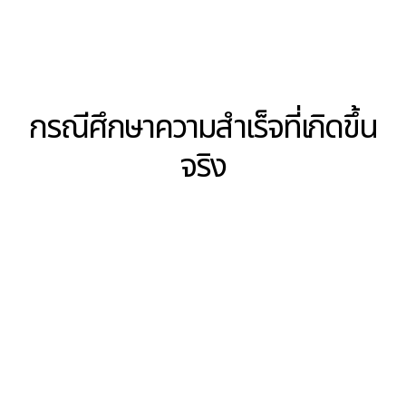
อนุมัติของเราเร็วกว่าสองสัปดาห์คือเท่าไหร่?
เราอธิบายได้ชัดเจนไหมว่าทำไมการตัดสินใจที่ใช้เวลาหก
สัปดาห์เพื่อสรุปไม่สามารถทำได้ด้วยผลลัพธ์เดียวกันใน
สามสัปดาห์?
บ่อยแค่ไหนที่เรายกระดับการตัดสินใจไม่ใช่เพราะอำนาจไม่
ชัดเจน แต่เพราะความมั่นใจต่ำ และการยกระดับนั้นสร้าง
ความมั่นใจจริงๆ หรือแค่กระจายความลังเล?
คำถามเหล่านี้เปลี่ยนโฟกัสจากคุณภาพสินเชื่อไปสู่
คุณภาพการตัดสินใจ มันยอมรับว่าในตลาดที่แข่งขัน
การตัดสินใจที่ถูกต้องที่ทำช้าเกินไปสร้างผลลัพธ์
เดียวกับโอกาสที่ถูกปฏิเสธ ธุรกิจที่สูญเสียและพื้นที่
เชิงกลยุทธ์ที่ยอมให้กับคู่แข่ง
คำถามสำหรับผู้นำ
ถ้าวันนี้ทีมผู้นำของคุณถูกถามว่า:
“โอกาสสินเชื่อ
อะไรที่เราสูญเสียไตรมาสนี้ไม่ใช่เพราะเราบอกไม่