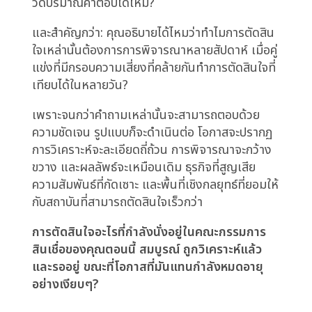
พลวัตที่อยู่เบื้องหลังสอดคล้องกัน: องค์กรเห็น
โอกาสชัดเจน วิเคราะห์พวกมันอย่างเข้มงวด แต่ไม่
สามารถลงมือได้อย่างเด็ดขาด และเมื่อผลลัพธ์ต่ำ
กว่าเป้า ต้นทุนถูกระบุว่าเป็นปัจจัยภายนอกแทนที่จะ
เป็นความล้มเหลวภายในที่จะแปลงการวิเคราะห์
เป็นการกระทำที่ทันเวลา
สิ่งที่ผู้นำควรถามตัวเอง
ถ้ารูปแบบนี้ฟังดูคุ้นหู ถึงเวลาแล้วที่จะตรวจสอบ
ไม่ใช่ว่าการตัดสินใจสินเชื่อกำลังถูกวิเคราะห์ถูกต้อง
หรือไม่ แต่ว่าพวกมันกำลังถูกทำเร็วพอที่จะแข่งขัน
ได้หรือไม่:
โอกาสสินเชื่อกี่โอกาสที่เราสูญเสียปีนี้ไม่ใช่เพราะเราปฏิเสธ
พวกมัน แต่เพราะเราใช้เวลานานเกินไปที่จะอนุมัติ?
ผลกระทบรายได้สะสมของดีลที่เราจะชนะถ้ากระบวนการ