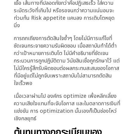
ราคาคู่แข่งที่ก้าวร้าว ปัจจัยความสัมพันธ์ หรือ
market timing สถาบันก้าวต่อไป และรูปแบบทำ
ซ้ำกับกรณีต่อไป
วิธีที่การตัดสินใจที่ไม่ชัดเจน
ทบต้นอย่างเงียบๆ ตลอดเวลา
ต้นทุนของการตัดสินใจที่ล่าช้าหนึ่งครั้งจัดการได้
สถาบันหาเหตุผลกับการสูญเสีย ปรับเป้าหมาย และ
ดำเนินต่อ แต่เมื่อความล่าช้าของการตัดสินใจกลาย
เป็นรูปแบบ ต้นทุนทบต้นในลักษณะที่ทำลาย
ตำแหน่งเชิงกลยุทธ์
การสูญเสียโอกาสให้กับคู่แข่งที่เร็วกว่าซ้ำๆ กัดเซาะ
การรับรู้ของตลาด ผู้กู้และตัวกลางเรียนรู้ว่าสถาบัน
ละเอียดถี่ถ้วนแต่ช้า เมื่อความเร็วสำคัญ ในการ