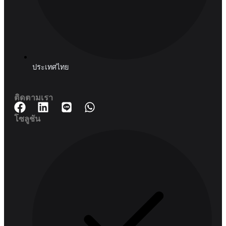
บริษัท แฮชด์ อนาไลติก จำกัด (สำนักงานใหญ่)