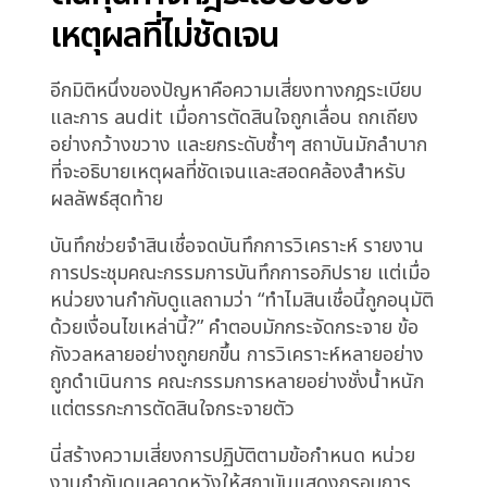
ประมูลที่แข่งขันกัน ธุรกรรมที่ sensitive ต่อเวลา
หรือดีลที่ขับเคลื่อนด้วยความสัมพันธ์ พวกเขาไปที่
อื่นก่อน
การยกระดับการตัดสินใจซ้ำๆ เพื่อความมั่นใจสร้าง
ความระมัดระวังขององค์กร Credit officers
เรียนรู้ว่าการเสนอการอนุมัติเชิญการตรวจสอบยืด
เยื้อ เส้นทางที่ปลอดภัยกว่าคือปฏิเสธเร็ว ใส่ความ
ระมัดระวังที่เกินไป หรือรอจนกว่าความแน่นอนจะ
ท่วมท้น Risk appetite แคบลง การเติบโตหยุด
นิ่ง
การถกเถียงการตัดสินใจซ้ำๆ โดยไม่มีการแก้ไขที่
ชัดเจนกระจายความรับผิดชอบ เมื่อสถาบันทำได้ต่ำ
กว่าเป้าหมายการเติบโต ไม่มีคำอธิบายที่ชัดเจน
กระบวนการถูกปฏิบัติตาม วินัยสินเชื่อถูกรักษาไว้ แต่