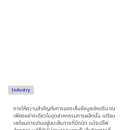
ธุรกิจผลิต
โรงงานผลิตแห่งหนึ่งลงทุนระบบ IoT ขั้นสูงเพื่อติดต
ทุกขั้นตอนการทำงาน ตั้งแต่การรับวัตถุดิบจนถึงการส่
มอบสินค้า ข้อมูลจำนวนมหาศาลไหลเข้ามาอย่างต่อเนื่
แต่ผู้บริหารกลับรู้สึกเหมือนไม่ได้เห็นภาพรวมที่ชัดเจน
กลับกลายเป็นความสับสนและพลาดโอกาสในการแก้ไข
ปัญหาที่กำลังจะเกิดขึ้น