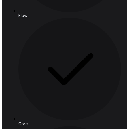
ถนนพญาไท ราชเทวี กรุงเทพมหานคร 10400