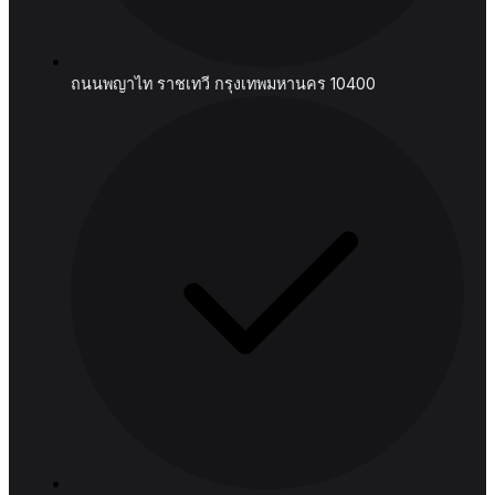
บริษัท แฮชด์ อนาไลติก จำกัด (สำนักงานใหญ่)