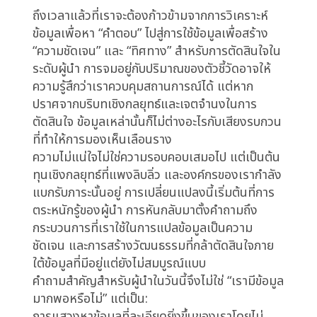
และแนวทางปฏิบัติ “ความล่าช้าในการเป็นเจ้าของ
ผลลัพธ์” (delayed ownership) ซึ่งไม่มีใครกล้าที่
จะรับผิดชอบอย่างแท้จริงเมื่อเกิดข้อผิดพลาด และ
“ความเสียหายที่เกิดขึ้นอย่างเงียบๆ” (quiet loss)
ที่สะสมตัวเป็นผลกระทบใหญ่หลวงต่อผลกำไรและ
ความสามารถในการแข่งขันในระยะยาว
เมื่อองค์กรไม่สามารถแปลงข้อมูลเชิงลึกเป็นกลยุทธ์
ที่ชัดเจนและดำเนินการได้ในเวลาที่เหมาะสม ก็จะส่ง
ผลกระทบโดยตรงต่อมูลค่าของผู้ถือหุ้นและวิถีการ
เติบโตขององค์กรในอนาคต ความคลุมเครือเชิงกล
ยุทธ์ทำให้การลงทุนในเทคโนโลยีใหม่ๆ หรือการ
ขยายตลาดขาดทิศทาง ไม่สามารถสร้างผล
ตอบแทนที่คาดหวังไว้ ความสามารถในการ
นวัตกรรมลดลง เนื่องจากทีมงานไม่แน่ใจว่าควรให้
ความสำคัญกับสิ่งใด ในที่สุด การขาดการตัดสินใจ
อย่างเด็ดขาดและทันท่วงที จะบั่นทอนขีดความ