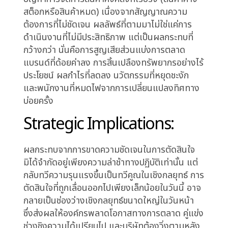
อย่างไรก็ตาม ความอุดมสมบูรณ์ของข้อมูลเหล่านี้
มักนำไปสู่ภาวะ “วิเคราะห์จนเป็นอัมพาต” (analysis
paralysis) แทนที่จะเป็นความชัดเจนในการกำหนด
ทิศทาง แทนที่จะใช้ข้อมูลเพื่อเร่งการตัดสินใจ ผู้
บริหารกลับจมอยู่กับการวิเคราะห์ที่ไม่มีที่สิ้นสุด
พยายามค้นหา “ข้อมูลชิ้นสุดท้าย” ที่จะรับประกัน
ความสำเร็จ ขาดความชัดเจนในการตัดสินใจว่า
ข้อมูลใดสำคัญที่สุด หรือจะนำข้อมูลเหล่านี้ไปสู่การ
ลงมือทำที่ก่อให้เกิดผลลัพธ์ได้อย่างไร ปรากฏการณ์
นี้แสดงออกผ่านหลายรูปแบบในธุรกิจอีคอมเมิร์ซ:
การทดสอบ A/B ที่ไม่มีจุดสิ้นสุดโดยขาดสมมติฐาน
ที่ชัดเจน การเปิดตัวฟีเจอร์ใหม่ๆ ที่อิงตามเมตริกที่
แยกส่วน แทนที่จะสอดคล้องกับกลยุทธ์หลัก การ
จัดสรรงบประมาณที่ติดขัดเพราะการแย่งชิง
ทรัพยากรตาม KPI ของแต่ละแผนก การตอบสนอง
ต่อการเปลี่ยนแปลงของตลาดหรือคู่แข่งที่ล่าช้า และ
ปัญหาการจัดการสินค้าคงคลังที่เรื้อรัง (สินค้าค้าง