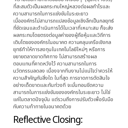
ซึ่งส่งผลให้องค์กรพลาดโอกาสทางการตลาด คู่แข่ง
ช่วงชิงความได้เปรียบไป และบริษัทต้องวิ่งตามหลัง
ในที่สุด นี่คือความเสี่ยงในการตัดสินใจระดับผู้บริหาร
(executive decision-making risk) ที่มักถูก
มองข้าม ผู้บริหารหลายท่านอาจรู้สึกถูกครอบงำด้วย
ข้อมูลมากมาย และเลือกที่จะหลีกเลี่ยงการกำหนด
จุดยืนที่ชัดเจน หรือเลือกที่จะมอบหมายงานโดย
ปราศจากกรอบการทำงานที่ชัดเจน ซึ่งนำไปสู่การถก
เถียงวนเวียนและไร้ข้อสรุป
ความเสี่ยงที่แท้จริงในบริบทนี้ไม่ใช่เพียงการตัดสิน
ใจที่ผิดพลาด แต่เป็นการ “ไม่ตัดสินใจ” เลยต่างหาก
ซึ่งเป็นบ่อเกิดของวัฒนธรรมองค์กรที่ขาดความรับ
ผิดชอบ และสร้างความไม่แน่นอนให้กับทีมงาน สิ่งนี้
กัดเซาะความเชื่อมั่นและความไว้วางใจภายในองค์กร
อย่างเงียบๆ รูปแบบที่สังเกตเห็นได้ชัดเจนคือ “ความ
คลุมเครือ” (ambiguity) ในการกำหนดเป้าหมาย