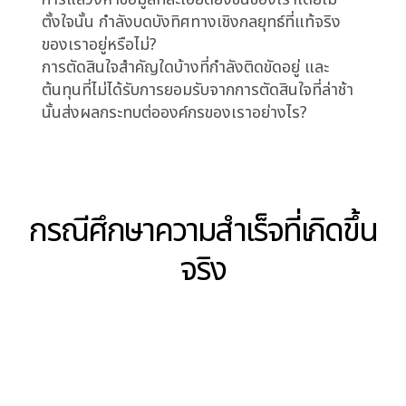
สามารถในการแข่งขันขององค์กรในระยะยาว ไม่ใช่
แค่ในตลาดปัจจุบัน แต่รวมถึงการปรับตัวเพื่อรับมือ
กับความท้าทายในอนาคตด้วย
Reflective Closing:
ถึงเวลาแล้วที่เราจะต้องก้าวข้ามจากการวิเคราะห์
ข้อมูลเพื่อหา “คำตอบ” ไปสู่การใช้ข้อมูลเพื่อสร้าง
“ความชัดเจน” และ “ทิศทาง” สำหรับการตัดสินใจใน
ระดับผู้นำ การจมอยู่กับปริมาณของตัวชี้วัดอาจให้
ความรู้สึกว่าเราควบคุมสถานการณ์ได้ แต่หาก
ปราศจากบริบทเชิงกลยุทธ์และเจตจำนงในการ
ตัดสินใจ ข้อมูลเหล่านั้นก็ไม่ต่างอะไรกับเสียงรบกวน
ที่ทำให้การมองเห็นเลือนราง
ความไม่แน่ใจไม่ใช่ความรอบคอบเสมอไป แต่เป็นต้น
ทุนเชิงกลยุทธ์ที่แพงลิบลิ่ว และองค์กรของเรากำลัง