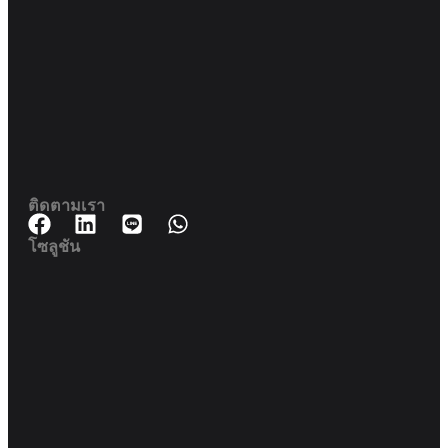
188 สปริงทาวเวอร์ ชั้น 11 11-129
ถนนพญาไท ราชเทวี กรุงเทพมหานคร 10400