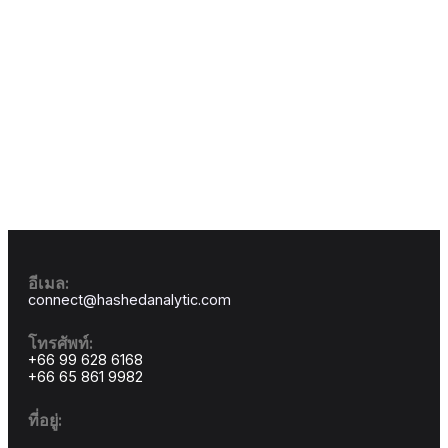
Powerful integration
Enhanced
For individuals and small teams with unlimited
trial access.
$
4800.00
Monthly
Get Started
Selling on your own conditions
Seamless integrations